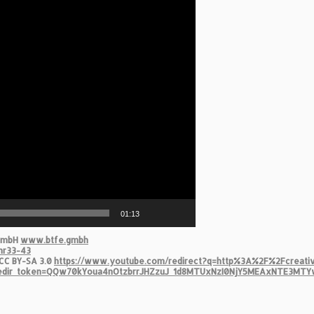
01:13
 GmbH
www.btfe.gmbh
hr33-43
CC BY-SA 3.0
https://www.youtube.com/redirect?q=http%3A%2F%2Fcreat
redir_token=QQw70kYoua4nOtzbrrJHZzuJ_1d8MTUxNzI0NjY5MEAxNTE3MT