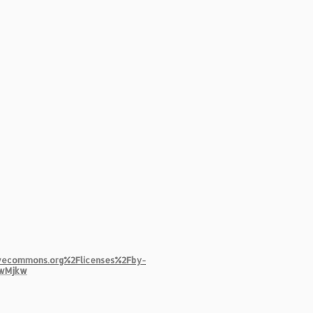
ivecommons.org%2Flicenses%2Fby-
YwMjkw