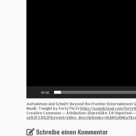
00:00
Aufnahmen und Schnitt: Beyond the Frontier Entertainment
Musik: Tonight by FortyThr33
https://soundcloud.com/fortyt
Creative Commons — Attribution-ShareAlike 3.0 Unported— 
sa%2F3.0%2F&event=video_description&v=6LbROzKMLnY&
Schreibe einen Kommentar