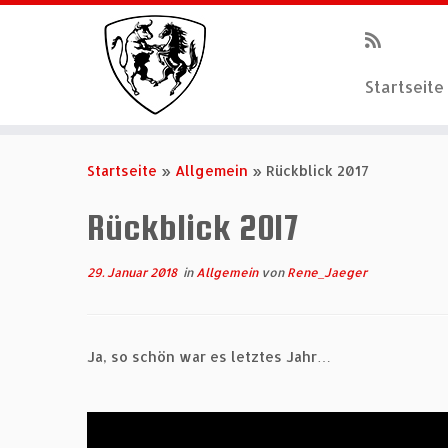
Startseite
Zum
Inhalt
Startseite
»
Allgemein
»
Rückblick 2017
springen
Rückblick 2017
29. Januar 2018
in
Allgemein
von
Rene_Jaeger
Ja, so schön war es letztes Jahr…
Video-
Player