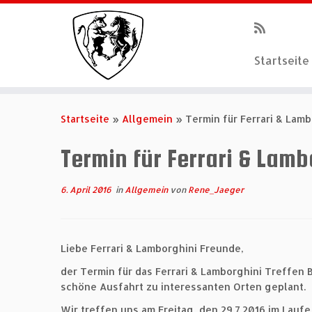
Startseite
Zum
Inhalt
Startseite
»
Allgemein
»
Termin für Ferrari & Lam
springen
Termin für Ferrari & Lamb
6. April 2016
in
Allgemein
von
Rene_Jaeger
Liebe Ferrari & Lamborghini Freunde,
der Termin für das Ferrari & Lamborghini Treffen 
schöne Ausfahrt zu interessanten Orten geplant.
Wir treffen uns am Freitag, den 29.7.2016 im La