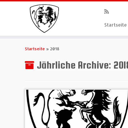
Startseite
Zum
Inhalt
Startseite
»
2018
springen
Jährliche Archive:
201