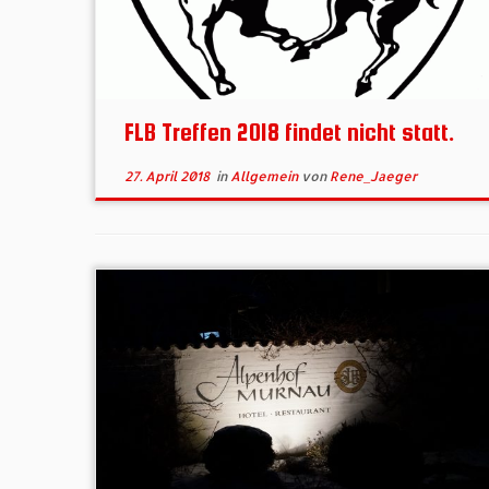
FLB Treffen 2018 findet nicht statt.
27. April 2018
in
Allgemein
von
Rene_Jaeger